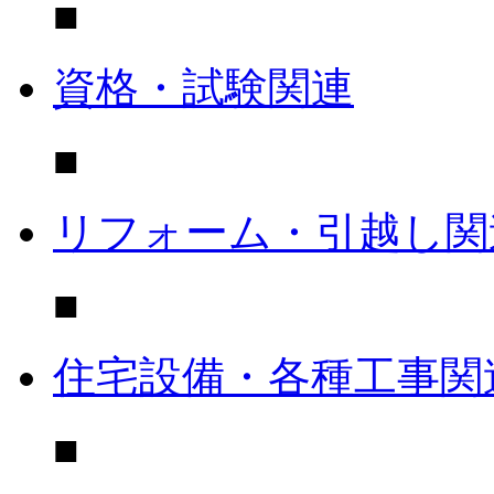
■
資格・試験関連
■
リフォーム・引越し関
■
住宅設備・各種工事関
■