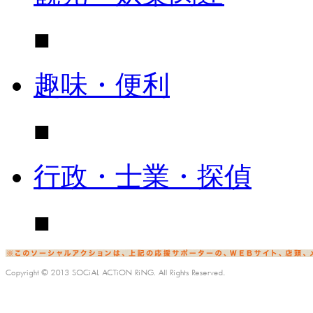
■
趣味・便利
■
行政・士業・探偵
■