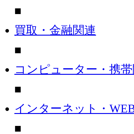
■
買取・金融関連
■
コンピューター・携帯
■
インターネット・WE
■