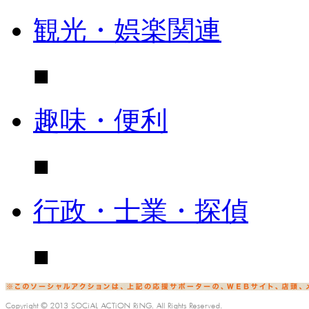
観光・娯楽関連
■
趣味・便利
■
行政・士業・探偵
■